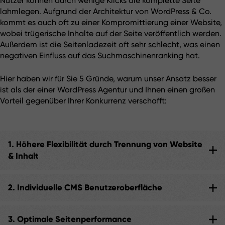
Nutzer können durch wenige Klicks die komplette Seite 
lahmlegen. Aufgrund der Architektur von WordPress & Co. 
kommt es auch oft zu einer Kompromittierung einer Website, 
wobei trügerische Inhalte auf der Seite veröffentlich werden. 
Außerdem ist die Seitenladezeit oft sehr schlecht, was einen 
negativen Einfluss auf das Suchmaschinenranking hat.
Hier haben wir für Sie 5 Gründe, warum unser Ansatz besser 
ist als der einer WordPress Agentur und Ihnen einen großen 
Vorteil gegenüber Ihrer Konkurrenz verschafft:
1. Höhere Flexibilität durch Trennung von Website
& Inhalt
Durch die komplette Trennung der Seite und ihren 
Inhalten und die komplett individuelle Gestaltung der 
2. Individuelle CMS Benutzeroberfläche
Verwaltungsoberfläche umgehen wir all diese Probleme. 
Die benutzerdefinierte Verwaltungsoberfläche Ihres CMS 
Die Benutzeroberfläche eines unserer CMS bietet Ihnen 
ermöglicht jedem verantwortlichen Mitarbeiter eures 
3. Optimale Seitenperformance
genau die und nur die Bearbeitungsmöglichkeiten, die 